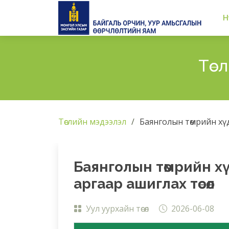
Н
Төс
Төслийн мэдээлэл
Баянголын төмрийн хүд
Баянголын төмрийн х
аргаар ашиглах төсөл
Уул уурхайн төсөл
2026-06-08