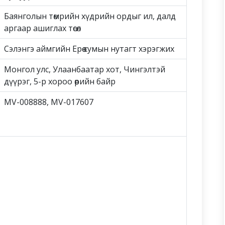
Баянголын төмрийн хүдрийн ордыг ил, далд
аргаар ашиглах төсөл
Сэлэнгэ аймгийн Ерөө сумын нутагт хэрэгжих
Монгол улс, Улаанбаатар хот, Чингэлтэй
дүүрэг, 5-р хороо өөрийн байр
MV-008888, MV-017607