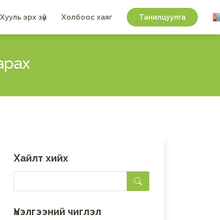
Хууль эрх зүй
Холбоос хаяг
Танилцуулга
арах
Хайлт хийх
Үнэлгээний чиглэл