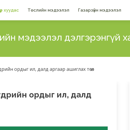
үүр хуудас
Төслийн мэдээлэл
Газарзүйн мэдээлэл
лийн мэдээлэл дэлгэрэнгүй х
рийн ордыг ил, далд аргаар ашиглах төсөл
үдрийн ордыг ил, далд