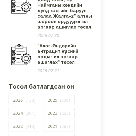
Наймганы хөндийн
дунд хэсгийн баруун
салаа Жалга-2” алтны
шороон ордуудыг ил
аргаар ашиглах төсөл
2026-07-30
“Алаг-Өндөрийн
антрацит нүүрсний
ордыг ил аргаар
ашиглах” төсөл
2026-07-21
Төсөл батлагдсан он
2026
(130)
2025
(306)
2024
(361)
2023
(263)
2022
(413)
2021
(387)