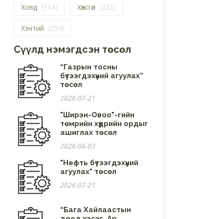
Ховд
(114)
Хөвсгөл
(232)
Хэнтий
(254)
Сүүлд нэмэгдсэн төсөл
“Газрын тосны
бүтээгдэхүүний агуулах”
төсөл
2026-07-21
"Ширэн-Овоо"-гийн
төмрийн хүдрийн ордыг
ашиглах төсөл
2026-08-03
"Нефть бүтээгдэхүүний
агуулах" төсөл
2026-07-21
“Бага Хайлаастын
доод хэсэг, Ар