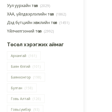
Уул уурхайн төсөл
(2029)
ХАА, үйлдвэрлэлийн төсөл
(1862)
Дэд бүтцийн хөгжлийн төсөл
(1451)
Үйлчилгээний төсөл
(2992)
Төсөл хэрэгжих аймаг
Архангай
(161)
Баян Өлгий
(101)
Баянхонгор
(198)
Булган
(158)
Говь Алтай
(126)
Говьсүмбэр
(93)