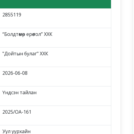
2855119
“Болдтөмөр ерөө гол” ХХК
"Дойтын булаг" ХХК
2026-06-08
Үндсэн тайлан
2025/ОА-161
Уул уурхайн