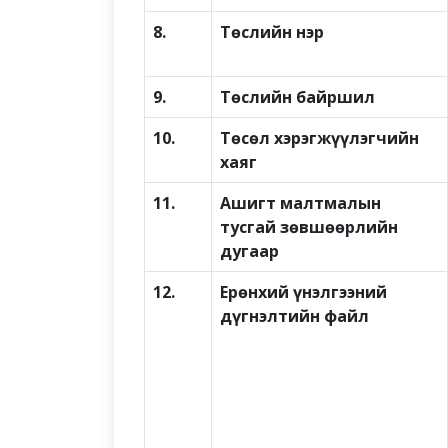
8.
Төслийн нэр
9.
Төслийн байршил
10.
Төсөл хэрэгжүүлэгчийн
хаяг
11.
Ашигт малтмалын
тусгай зөвшөөрлийн
дугаар
12.
Ерөнхий үнэлгээний
дүгнэлтийн файл