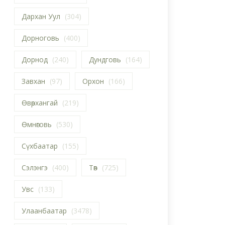
Дархан Уул
(304)
Дорноговь
(400)
Дорнод
(240)
Дундговь
(164)
Завхан
(97)
Орхон
(166)
Өвөрхангай
(219)
Өмнөговь
(530)
Сүхбаатар
(155)
Сэлэнгэ
(400)
Төв
(725)
Увс
(133)
Улаанбаатар
(3478)