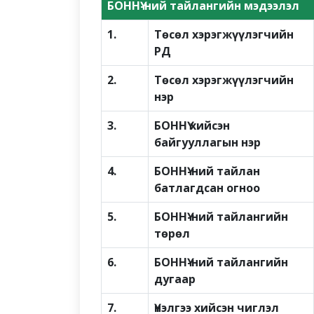
БОННҮ-ний тайлангийн мэдээлэл
1.
Төсөл хэрэгжүүлэгчийн
РД
2.
Төсөл хэрэгжүүлэгчийн
нэр
3.
БОННҮ хийсэн
байгууллагын нэр
4.
БОННҮ-ний тайлан
батлагдсан огноо
5.
БОННҮ-ний тайлангийн
төрөл
6.
БОННҮ-ний тайлангийн
дугаар
7.
Үнэлгээ хийсэн чиглэл