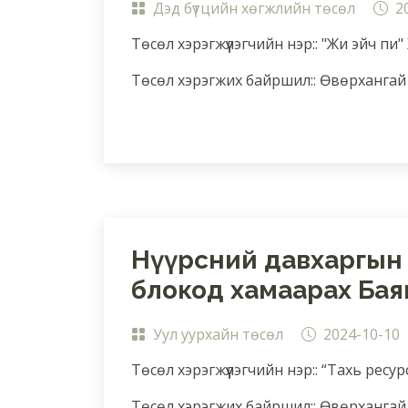
Дэд бүтцийн хөгжлийн төсөл
2
Төсөл хэрэгжүүлэгчийн нэр:: "Жи эйч пи"
Төсөл хэрэгжих байршил:: Өвөрхангай 
Нүүрсний давхаргын 
блокод хамаарах Бая
Уул уурхайн төсөл
2024-10-10
Төсөл хэрэгжүүлэгчийн нэр:: “Тахь ресур
Төсөл хэрэгжих байршил:: Өвөрхангай