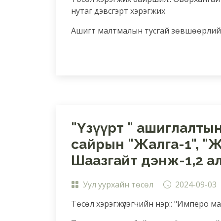
нутаг дэвсгэрт хэрэгжих
Ашигт малтмалын тусгай зөвшөөрлийн
"Үзүүрт " ашиглалты
сайрын "Жалга-1", "Ж
Шаазгайт дэнж-1,2 а
Уул уурхайн төсөл
2024-09-03
Төсөл хэрэгжүүлэгчийн нэр:: "Имперо м