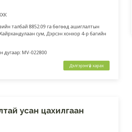
ХХК
зийн талбай 8852.09 га бөгөөд ашиглалтын
Хайрхандулаан сум, Дэрсэн хонхор 4-р багийн
 дугаар: MV-022800
Дэлгэрэнгүй харах
лтай усан цахилгаан