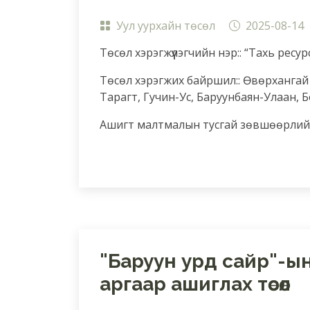
Уул уурхайн төсөл
2025-08-14
Төсөл хэрэгжүүлэгчийн нэр:: “Тахь ресур
Төсөл хэрэгжих байршил:: Өвөрхангай
Тарагт, Гучин-Ус, Баруунбаян-Улаан, 
Ашигт малтмалын тусгай зөвшөөрлийн
"Баруун урд сайр"-ы
аргаар ашиглах төсөл