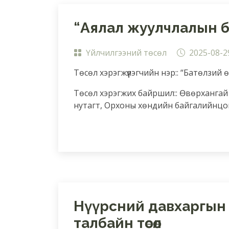
“Аялал жуулчлалын баа
Үйлчилгээний төсөл
2025-08-2
Төсөл хэрэгжүүлэгчийн нэр:: “Батөлзий 
Төсөл хэрэгжих байршил:: Өвөрхангай
нутагт, Орхоны хөндийн байгалийнцог
Нүүрсний давхаргын 
талбайн төсөл