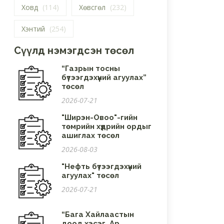
Ховд
(114)
Хөвсгөл
(232)
Хэнтий
(254)
Сүүлд нэмэгдсэн төсөл
“Газрын тосны
бүтээгдэхүүний агуулах”
төсөл
2026-07-21
"Ширэн-Овоо"-гийн
төмрийн хүдрийн ордыг
ашиглах төсөл
2026-08-03
"Нефть бүтээгдэхүүний
агуулах" төсөл
2026-07-21
“Бага Хайлаастын
доод хэсэг, Ар