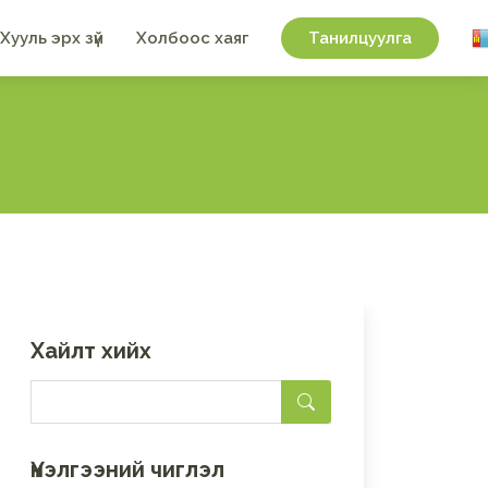
Хууль эрх зүй
Холбоос хаяг
Танилцуулга
Хайлт хийх
Үнэлгээний чиглэл