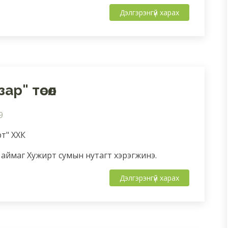
Дэлгэрэнгүй харах
р" төсөл
9
рт" ХХК
 аймаг Хужирт сумын нутагт хэрэгжинэ.
Дэлгэрэнгүй харах