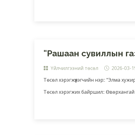
"Рашаан сувиллын газа
Үйлчилгээний төсөл
2026-03-1
Төсөл хэрэгжүүлэгчийн нэр:: "Элма хужи
Төсөл хэрэгжих байршил:: Өвөрхангай