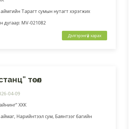
 аймгийн Тарагт сумын нутагт хэрэгжих
 дугаар: MV-021082
Дэлгэрэнгүй харах
танц" төсөл
026-04-09
Майнинг" ХХК
аймаг, Нарийнтээл сум, Баянтээг багийн