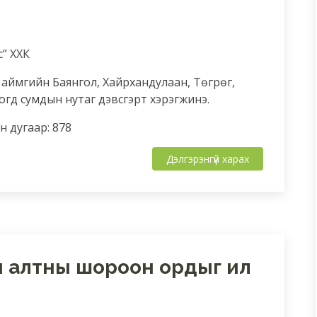
с” ХХК
 аймгийн Баянгол, Хайрхандулаан, Төгрөг,
Богд сумдын нутаг дэвсгэрт хэрэгжинэ.
 дугаар: 878
Дэлгэрэнгүй харах
н алтны шороон ордыг ил