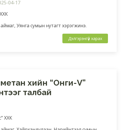
025-04-17
 ХХК
аймаг, Уянга сумын нутагт хэрэгжинэ.
Дэлгэрэнгүй харах
метан хийн “Онги-V”
нтээг талбай
с” ХХК
 аймаг, Хайрхандулаан, Нарийнтээл сумын