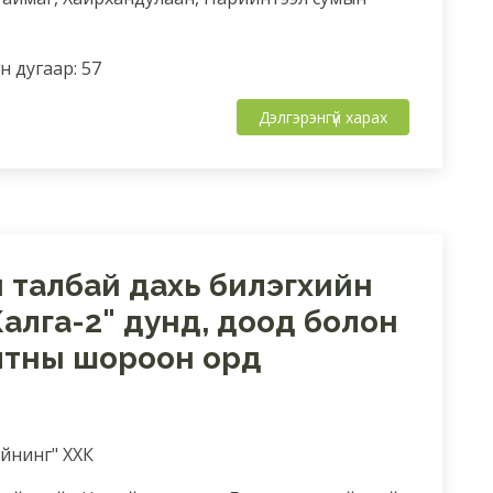
 дугаар: 57
Дэлгэрэнгүй харах
н талбай дахь билэгхийн
алга-2" дунд, доод болон
лтны шороон орд
айнинг" ХХК