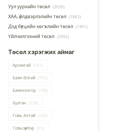
Уул уурхайн төсөл
(2029)
ХАА, үйлдвэрлэлийн төсөл
(1862)
Дэд бүтцийн хөгжлийн төсөл
(1451)
Үйлчилгээний төсөл
(2992)
Төсөл хэрэгжих аймаг
Архангай
(161)
Баян Өлгий
(101)
Баянхонгор
(198)
Булган
(158)
Говь Алтай
(126)
Говьсүмбэр
(93)