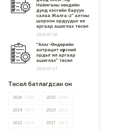
Наймганы хөндийн
дунд хэсгийн баруун
салаа Жалга-2” алтны
шороон ордуудыг ил
аргаар ашиглах төсөл
2026-07-30
“Алаг-Өндөрийн
антрацит нүүрсний
ордыг ил аргаар
ашиглах” төсөл
2026-07-21
Төсөл батлагдсан он
2026
(130)
2025
(306)
2024
(361)
2023
(263)
2022
(413)
2021
(387)