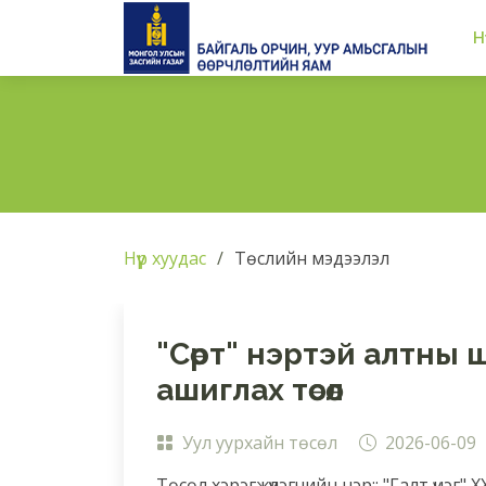
Н
Нүүр хуудас
Төслийн мэдээлэл
"Сөрт" нэртэй алтны 
ашиглах төсөл
Уул уурхайн төсөл
2026-06-09
Төсөл хэрэгжүүлэгчийн нэр:: "Галт үнэг" Х