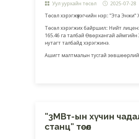
Уул уурхайн төсөл
2025-07-28
Төсөл хэрэгжүүлэгчийн нэр:: "Эта Энжи" 
Төсөл хэрэгжих байршил:: Нийт лицен
165.46 га талбай Өвөрхангай аймгийн 
нутагт талбайд хэрэгжинэ.
Ашигт малтмалын тусгай зөвшөөрлийн
"3МВт-ын хүчин чада
станц" төсөл