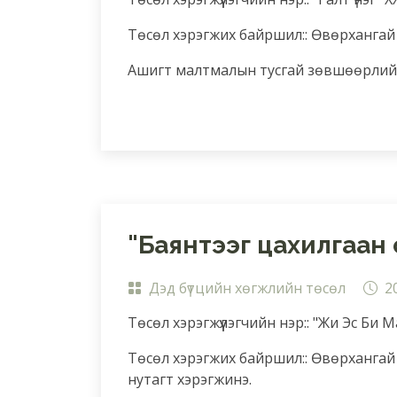
Төсөл хэрэгжих байршил:: Өвөрхангай
Ашигт малтмалын тусгай зөвшөөрлийн
"Баянтээг цахилгаан с
Дэд бүтцийн хөгжлийн төсөл
2
Төсөл хэрэгжүүлэгчийн нэр:: "Жи Эс Би 
Төсөл хэрэгжих байршил:: Өвөрхангай 
нутагт хэрэгжинэ.