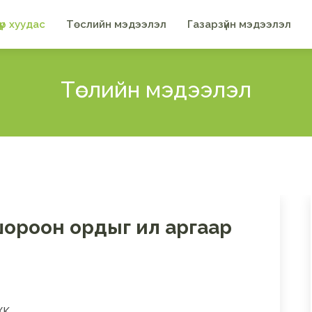
үүр хуудас
Төслийн мэдээлэл
Газарзүйн мэдээлэл
Төслийн мэдээлэл
шороон ордыг ил аргаар
ХК