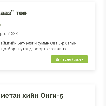
з” төсөл
9
өргөө” ХХК
 аймгийн Бат-өлзий сумын Өвт 3-р багын
цолборт нутаг дэвсгэрт хэрэгжинэ.
Дэлгэрэнгүй харах
метан хийн Онги-5