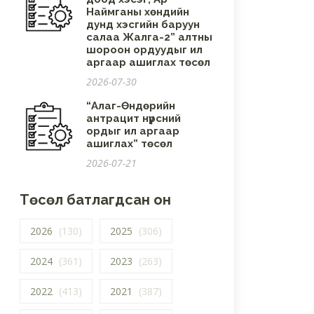
Наймганы хөндийн
дунд хэсгийн баруун
салаа Жалга-2” алтны
шороон ордуудыг ил
аргаар ашиглах төсөл
2026-07-30
“Алаг-Өндөрийн
антрацит нүүрсний
ордыг ил аргаар
ашиглах” төсөл
2026-07-21
Төсөл батлагдсан он
2026
(130)
2025
(306)
2024
(361)
2023
(263)
2022
(413)
2021
(387)