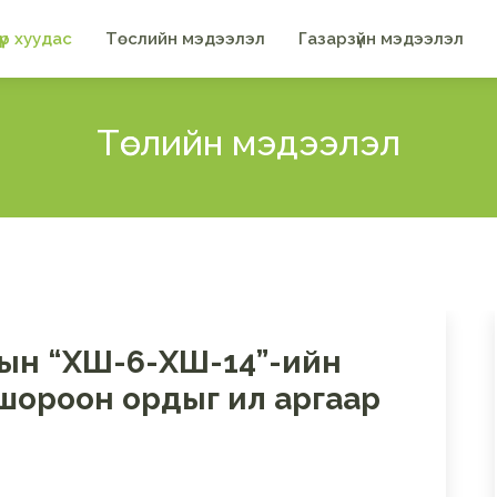
үүр хуудас
Төслийн мэдээлэл
Газарзүйн мэдээлэл
Төслийн мэдээлэл
рдын “ХШ-6-ХШ-14”-ийн
шороон ордыг ил аргаар