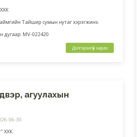
 ХХК
 аймгийн Тайшир сумын нутаг хэрэгжинэ.
 дугаар: MV-022420
Дэлгэрэнгүй харах
двэр, агуулахын
026-06-30
т" ХХК