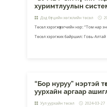
хуримтлуулын систем
Дэд бүтцийн хөгжлийн төсөл
2
Төсөл хэрэгжүүлэгчийн нэр:: “Том нар э
Төсөл хэрэгжих байршил:: Говь-Алтай а
“Бор нуруу” нэртэй т
уурхайн аргаар ашигла
Уул уурхайн төсөл
2024-03-27