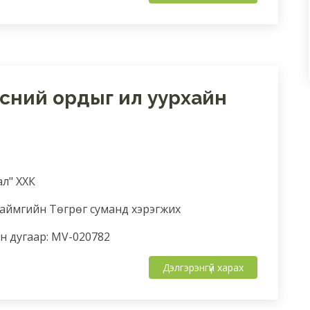
үрсний ордыг ил уурхайн
ал" ХХК
 аймгийн Төгрөг суманд хэрэгжих
 дугаар: MV-020782
Дэлгэрэнгүй харах