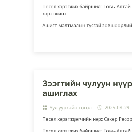
Төсөл хэрэгжих байршил:: Говь-Алтай 
хэрэгжинэ.
Ашигт малтмалын тусгай зөвшөөрлийн
Зээгтийн чулуун нүү
ашиглах
Уул уурхайн төсөл
2025-08-29
Төсөл хэрэгжүүлэгчийн нэр:: Сэкер Рес
Төсөл хэрэгжих байршил:: Говь-Алтай