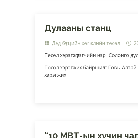
Дулааны станц
Дэд бүтцийн хөгжлийн төсөл
2
Төсөл хэрэгжүүлэгчийн нэр:: Солонго д
Төсөл хэрэгжих байршил:: Говь-Алтай
хэрэгжих
“10 МВТ-ын хүчин ча