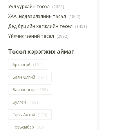
Уул уурхайн төсөл
(2029)
ХАА, үйлдвэрлэлийн төсөл
(1862)
Дэд бүтцийн хөгжлийн төсөл
(1451)
Үйлчилгээний төсөл
(2992)
Төсөл хэрэгжих аймаг
Архангай
(161)
Баян Өлгий
(101)
Баянхонгор
(198)
Булган
(158)
Говь Алтай
(126)
Говьсүмбэр
(93)