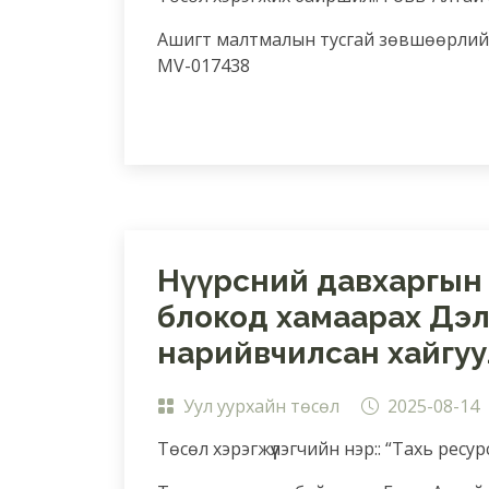
Ашигт малтмалын тусгай зөвшөөрлийн
MV-017438
Нүүрсний давхаргын 
блокод хамаарах Дэл
нарийвчилсан хайгуул
Уул уурхайн төсөл
2025-08-14
Төсөл хэрэгжүүлэгчийн нэр:: “Тахь ресур