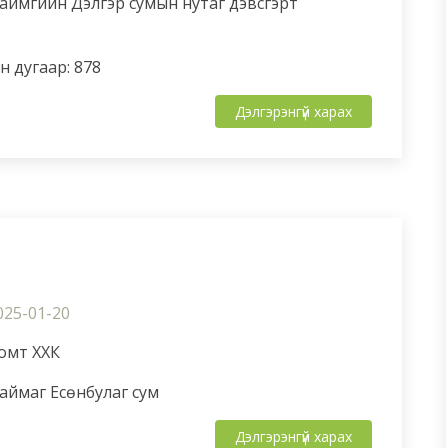
 аймгийн Дэлгэр сумын нутаг дэвсгэрт
 дугаар: 878
Дэлгэрэнгүй харах
025-01-20
ломт ХХК
аймаг Есөнбулаг сум
Дэлгэрэнгүй харах