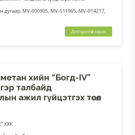
 дугаар: MV-000905, MV-011965, MV-014217,
Дэлгэрэнгүй харах
метан хийн “Богд-IV”
гэр талбайд
ын ажил гүйцэтгэх төсөл
с” ХХК