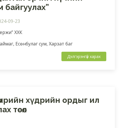
 байгуулах”
024-09-23
нержи” ХХК
ймаг, Есөнбулаг сум, Харзат баг
Дэлгэрэнгүй харах
өмрийн хүдрийн ордыг ил
х төсөл