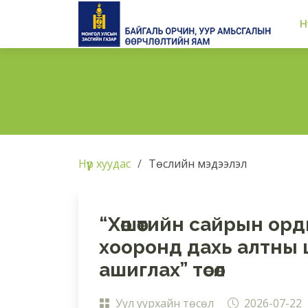
Н
Нүүр хуудас
Төслийн мэдээлэл
“Хөшөөтийн сайрын о
хооронд дахь алтны 
ашиглах” төсөл
Уул уурхайн төсөл
2026-07-22