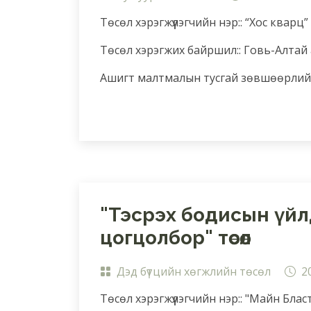
Төсөл хэрэгжүүлэгчийн нэр:: “Хос кварц”
Төсөл хэрэгжих байршил:: Говь-Алтай
Ашигт малтмалын тусгай зөвшөөрлийн
"Тэсрэх бодисын үйл
цогцолбор" төсөл
Дэд бүтцийн хөгжлийн төсөл
2
Төсөл хэрэгжүүлэгчийн нэр:: "Майн Блас