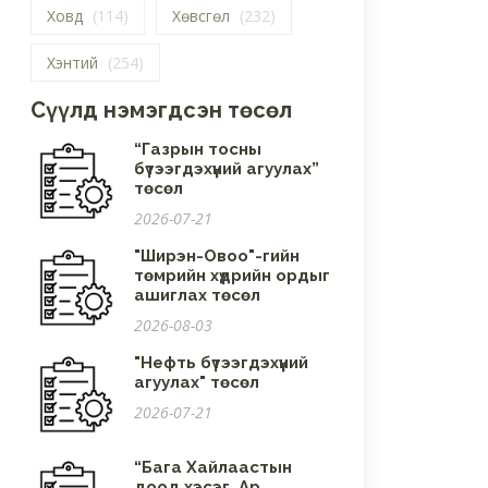
Ховд
(114)
Хөвсгөл
(232)
Хэнтий
(254)
Сүүлд нэмэгдсэн төсөл
“Газрын тосны
бүтээгдэхүүний агуулах”
төсөл
2026-07-21
"Ширэн-Овоо"-гийн
төмрийн хүдрийн ордыг
ашиглах төсөл
2026-08-03
"Нефть бүтээгдэхүүний
агуулах" төсөл
2026-07-21
“Бага Хайлаастын
доод хэсэг, Ар