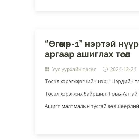
“Өгөөмөр-1” нэртэй нү
аргаар ашиглах төсөл
Уул уурхайн төсөл
2024-12-24
Төсөл хэрэгжүүлэгчийн нэр:: "Цэрдийн т
Төсөл хэрэгжих байршил:: Говь-Алтай
Ашигт малтмалын тусгай зөвшөөрлийн