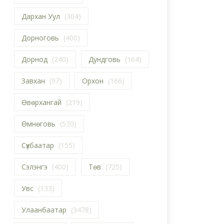
Дархан Уул
(304)
Дорноговь
(400)
Дорнод
(240)
Дундговь
(164)
Завхан
(97)
Орхон
(166)
Өвөрхангай
(219)
Өмнөговь
(530)
Сүхбаатар
(155)
Сэлэнгэ
(400)
Төв
(725)
Увс
(133)
Улаанбаатар
(3478)