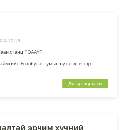
024-10-29
улаан станц ТӨААҮГ
 аймгийн Есөнбулаг сумын нутаг дэвсгэрт
Дэлгэрэнгүй харах
далтай эрчим хүчний