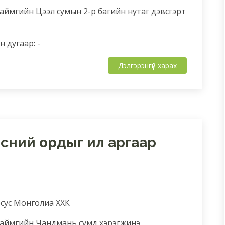
аймгийн Цээл сумын 2-р багийн нутаг дэвсгэрт
 дугаар: -
Дэлгэрэнгүй харах
рсний ордыг ил аргаар
орсус Монголиа ХХК
 аймгийн Чандмань сумд хэрэгжинэ.