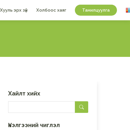
Хууль эрх зүй
Холбоос хаяг
Танилцуулга
Хайлт хийх
Үнэлгээний чиглэл