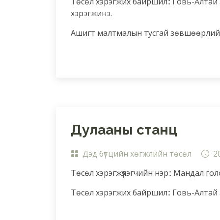
Төсөл хэрэгжих байршил:: Говь-Алтай
хэрэгжинэ.
Ашигт малтмалын тусгай зөвшөөрлийн
Дулааны станц
Дэд бүтцийн хөгжлийн төсөл
2
Төсөл хэрэгжүүлэгчийн нэр:: Мандал го
Төсөл хэрэгжих байршил:: Говь-Алтай 