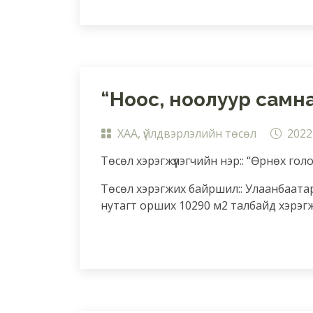
“Ноос, ноолуур самнах
ХАА, үйлдвэрлэлийн төсөл
2022
Төсөл хэрэгжүүлэгчийн нэр:: “Өрнөх гол
Төсөл хэрэгжих байршил:: Улаанбаата
нутагт орших 10290 м2 талбайд хэрэг