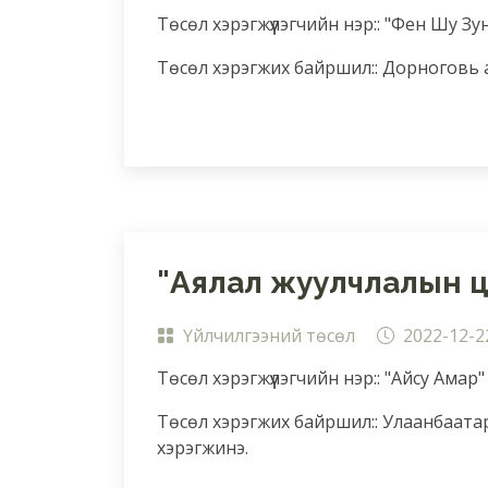
Төсөл хэрэгжүүлэгчийн нэр:: "Фен Шу Зу
Төсөл хэрэгжих байршил:: Дорноговь 
"Аялал жуулчлалын 
Үйлчилгээний төсөл
2022-12-2
Төсөл хэрэгжүүлэгчийн нэр:: "Айсу Амар"
Төсөл хэрэгжих байршил:: Улаанбаатар 
хэрэгжинэ.