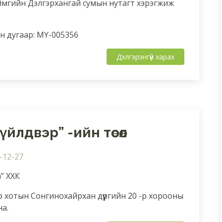
ймгийн Дэлгэрхангай сумын нутагт хэрэгжиж
 дугаар: МҮ-005356
Дэлгэрэнгүй харах
үйлдвэр” -ийн төсөл
-12-27
” ХХК
 хотын Сонгинохайрхан дүүргийн 20 -р хорооны
на.