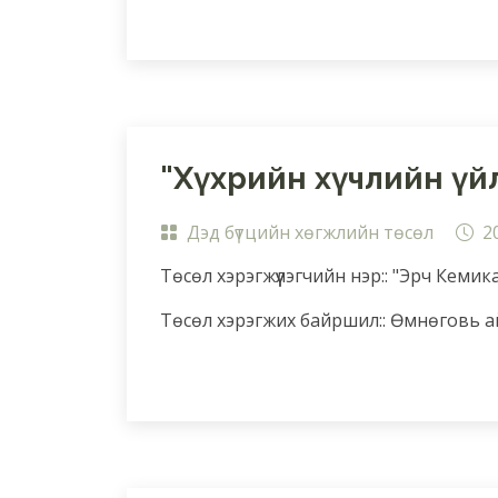
"Хүхрийн хүчлийн үй
Дэд бүтцийн хөгжлийн төсөл
2
Төсөл хэрэгжүүлэгчийн нэр:: "Эрч Кемик
Төсөл хэрэгжих байршил:: Өмнөговь а