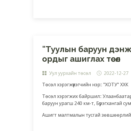
"Туулын баруун дэн
ордыг ашиглах төсөл
Уул уурхайн төсөл
2022-12-27
Төсөл хэрэгжүүлэгчийн нэр:: "ХОТУ" ХХК
Төсөл хэрэгжих байршил:: Улаанбаатар
баруун урагш 240 км-т, Бүрэгхангай сум
Ашигт малтмалын тусгай зөвшөөрлийн