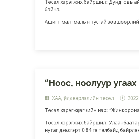
Төсөл хэрэгжих байршил:: Дундговь а
байна.
Ашигт малтмалын тусгай зөвшөөрлийн
“Ноос, ноолуур угаах 
ХАА, үйлдвэрлэлийн төсөл
2022
Төсөл хэрэгжүүлэгчийн нэр:: “Жинкорона
Төсөл хэрэгжих байршил:: Улаанбаатар
нутаг дэвсгэрт 0.84 га талбайд байрла