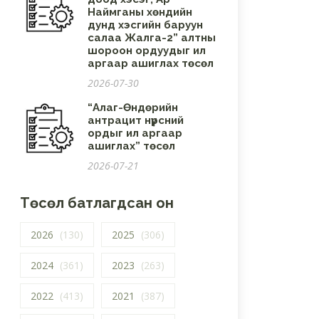
Наймганы хөндийн
дунд хэсгийн баруун
салаа Жалга-2” алтны
шороон ордуудыг ил
аргаар ашиглах төсөл
2026-07-30
“Алаг-Өндөрийн
антрацит нүүрсний
ордыг ил аргаар
ашиглах” төсөл
2026-07-21
Төсөл батлагдсан он
2026
(130)
2025
(306)
2024
(361)
2023
(263)
2022
(413)
2021
(387)