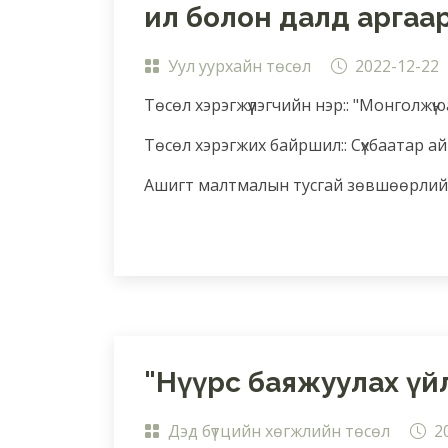
ил болон далд аргаар 
Уул уурхайн төсөл
2022-12-22
Төсөл хэрэгжүүлэгчийн нэр:: "Монголжү
Төсөл хэрэгжих байршил:: Сүхбаатар ай
Ашигт малтмалын тусгай зөвшөөрлийн
"Нүүрс баяжуулах үй
Дэд бүтцийн хөгжлийн төсөл
2