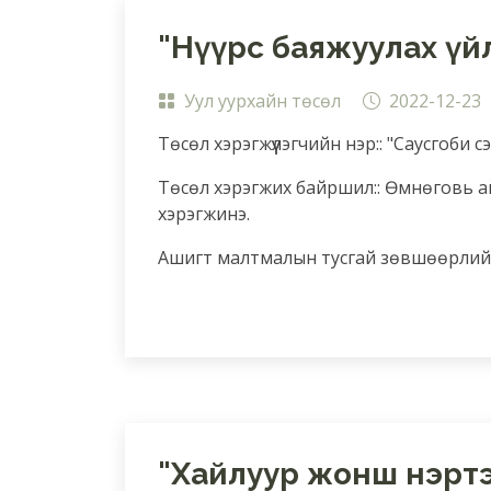
"Нүүрс баяжуулах үй
Уул уурхайн төсөл
2022-12-23
Төсөл хэрэгжүүлэгчийн нэр:: "Саусгоби с
Төсөл хэрэгжих байршил:: Өмнөговь а
хэрэгжинэ.
Ашигт малтмалын тусгай зөвшөөрлийн
"Хайлуур жонш нэрт