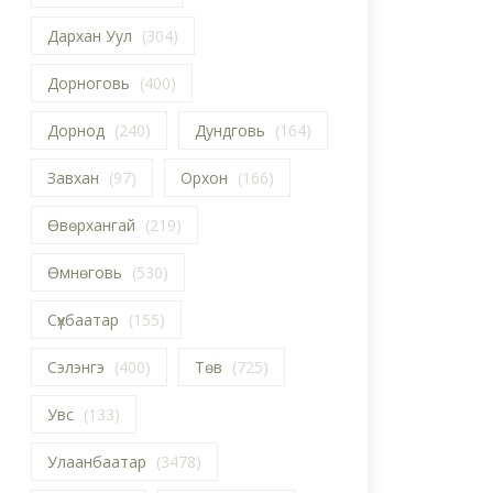
Дархан Уул
(304)
Дорноговь
(400)
Дорнод
(240)
Дундговь
(164)
Завхан
(97)
Орхон
(166)
Өвөрхангай
(219)
Өмнөговь
(530)
Сүхбаатар
(155)
Сэлэнгэ
(400)
Төв
(725)
Увс
(133)
Улаанбаатар
(3478)