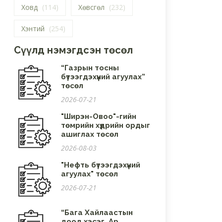
Ховд
(114)
Хөвсгөл
(232)
Хэнтий
(254)
Сүүлд нэмэгдсэн төсөл
“Газрын тосны
бүтээгдэхүүний агуулах”
төсөл
2026-07-21
"Ширэн-Овоо"-гийн
төмрийн хүдрийн ордыг
ашиглах төсөл
2026-08-03
"Нефть бүтээгдэхүүний
агуулах" төсөл
2026-07-21
“Бага Хайлаастын
доод хэсэг, Ар