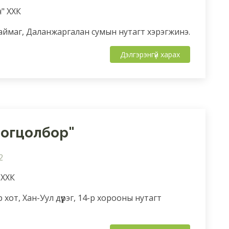
н" ХХК
аймаг, Даланжаргалан сумын нутагт хэрэгжинэ.
Дэлгэрэнгүй харах
цогцолбор"
2
 ХХК
хот, Хан-Уул дүүрэг, 14-р хорооны нутагт