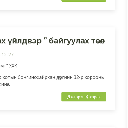
 үйлдвэр ” байгуулах төсөл
-12-27
омт” ХХК
р хотын Сонгинохайрхан дүүргийн 32-р хорооны
жинэ.
Дэлгэрэнгүй харах