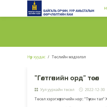
Н
Нүүр хуудас
Төслийн мэдээлэл
"Гөлтгөнийн орд" төсөл
Уул уурхайн төсөл
2022-12-30
Төсөл хэрэгжүүлэгчийн нэр:: "Түмэн тал" 