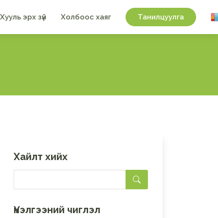
Хууль эрх зүй
Холбоос хаяг
Танилцуулга
Хайлт хийх
Үнэлгээний чиглэл