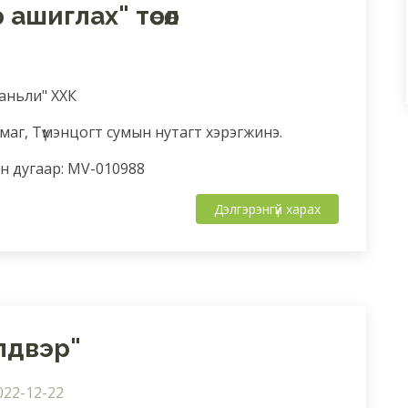
ашиглах" төсөл
юаньли" ХХК
маг, Түмэнцогт сумын нутагт хэрэгжинэ.
 дугаар: MV-010988
Дэлгэрэнгүй харах
лдвэр"
022-12-22