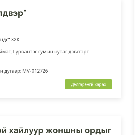
лдвэр"
эндс" ХХК
ймаг, Гурвантэс сумын нутаг дэвсгэрт
 дугаар: MV-012726
Дэлгэрэнгүй харах
эй хайлуур жоншны ордыг