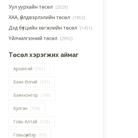
Уул уурхайн төсөл
(2029)
ХАА, үйлдвэрлэлийн төсөл
(1862)
Дэд бүтцийн хөгжлийн төсөл
(1451)
Үйлчилгээний төсөл
(2992)
Төсөл хэрэгжих аймаг
Архангай
(161)
Баян Өлгий
(101)
Баянхонгор
(198)
Булган
(158)
Говь Алтай
(126)
Говьсүмбэр
(93)