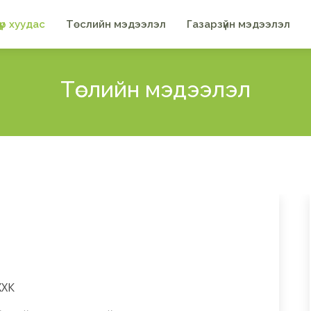
үүр хуудас
Төслийн мэдээлэл
Газарзүйн мэдээлэл
Төслийн мэдээлэл
ХХК