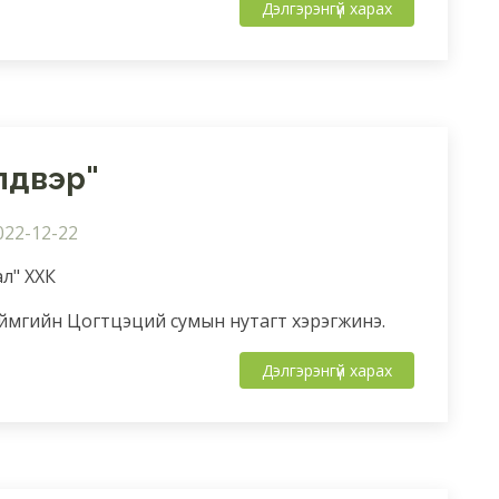
Дэлгэрэнгүй харах
лдвэр"
022-12-22
ал" ХХК
ймгийн Цогтцэций сумын нутагт хэрэгжинэ.
Дэлгэрэнгүй харах