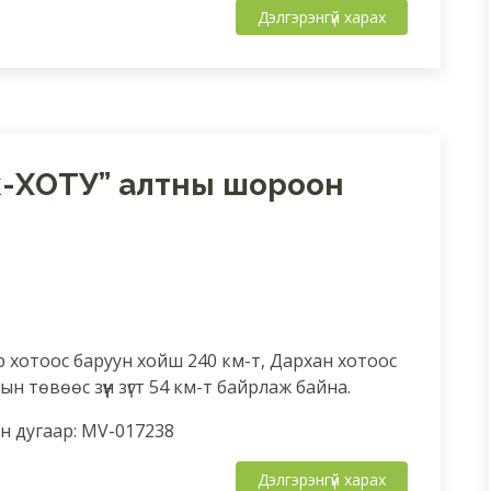
Дэлгэрэнгүй харах
ж-ХОТУ” алтны шороон
 хотоос баруун хойш 240 км-т, Дархан хотоос
ын төвөөс зүүн зүгт 54 км-т байрлаж байна.
 дугаар: MV-017238
Дэлгэрэнгүй харах