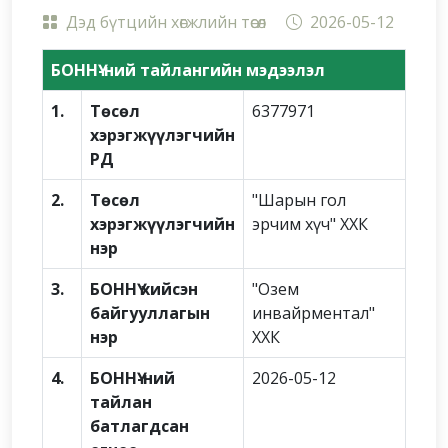
Дэд бүтцийн хөгжлийн төсөл
2026-05-12
БОННҮ-ний тайлангийн мэдээлэл
1.
Төсөл
6377971
хэрэгжүүлэгчийн
РД
2.
Төсөл
"Шарын гол
хэрэгжүүлэгчийн
эрчим хүч" ХХК
нэр
3.
БОННҮ хийсэн
"Озем
байгууллагын
инвайрментал"
нэр
ХХК
4.
БОННҮ-ний
2026-05-12
тайлан
батлагдсан