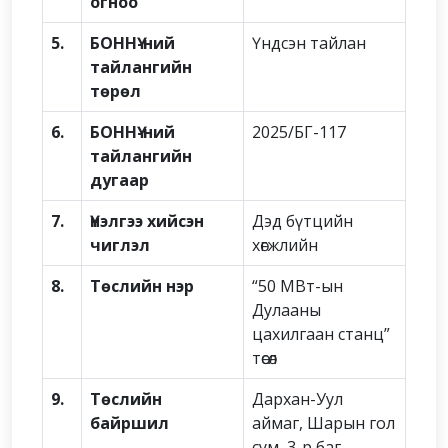
огноо
5.
БОННҮ-ний
Үндсэн тайлан
тайлангийн
төрөл
6.
БОННҮ-ний
2025/БГ-117
тайлангийн
дугаар
7.
Үнэлгээ хийсэн
Дэд бүтцийн
чиглэл
хөгжлийн
8.
Төслийн нэр
“50 МВт-ын
Дулааны
цахилгаан станц”
төсөл
9.
Төслийн
Дархан-Уул
байршил
аймаг, Шарын гол
сум, 3-р баг,