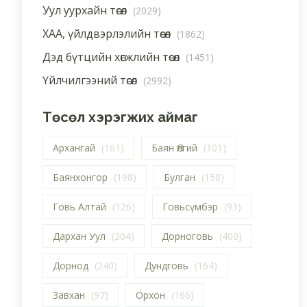
Уул уурхайн төсөл
(2029)
ХАА, үйлдвэрлэлийн төсөл
(1862)
Дэд бүтцийн хөгжлийн төсөл
(1451)
Үйлчилгээний төсөл
(2992)
Төсөл хэрэгжих аймаг
Архангай
(161)
Баян Өлгий
(101)
Баянхонгор
(198)
Булган
(158)
Говь Алтай
(126)
Говьсүмбэр
(93)
Дархан Уул
(304)
Дорноговь
(400)
Дорнод
(240)
Дундговь
(164)
Завхан
(97)
Орхон
(166)