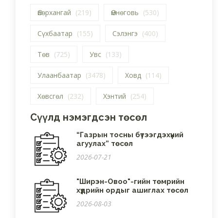
Өвөрхангай
(219)
Өмнөговь
(530)
Сүхбаатар
(155)
Сэлэнгэ
(400)
Төв
(725)
Увс
(133)
Улаанбаатар
(3478)
Ховд
(114)
Хөвсгөл
(232)
Хэнтий
(254)
Сүүлд нэмэгдсэн төсөл
“Газрын тосны бүтээгдэхүүний
агуулах” төсөл
2026-07-21
"Ширэн-Овоо"-гийн төмрийн
хүдрийн ордыг ашиглах төсөл
2026-08-03