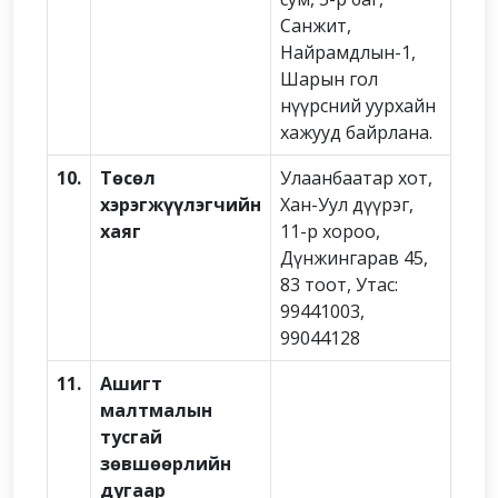
Санжит,
Найрамдлын-1,
Шарын гол
нүүрсний уурхайн
хажууд байрлана.
10.
Төсөл
Улаанбаатар хот,
хэрэгжүүлэгчийн
Хан-Уул дүүрэг,
хаяг
11-р хороо,
Дүнжингарав 45,
83 тоот, Утас:
99441003,
99044128
11.
Ашигт
малтмалын
тусгай
зөвшөөрлийн
дугаар