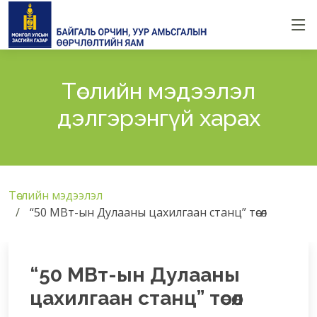
Төслийн мэдээлэл
дэлгэрэнгүй харах
Төслийн мэдээлэл
“50 МВт-ын Дулааны цахилгаан станц” төсөл
“50 МВт-ын Дулааны
цахилгаан станц” төсөл