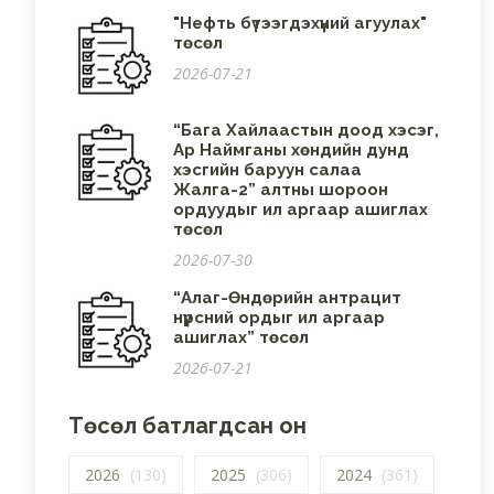
"Нефть бүтээгдэхүүний агуулах"
төсөл
2026-07-21
“Бага Хайлаастын доод хэсэг,
Ар Наймганы хөндийн дунд
хэсгийн баруун салаа
Жалга-2” алтны шороон
ордуудыг ил аргаар ашиглах
төсөл
2026-07-30
“Алаг-Өндөрийн антрацит
нүүрсний ордыг ил аргаар
ашиглах” төсөл
2026-07-21
Төсөл батлагдсан он
2026
(130)
2025
(306)
2024
(361)