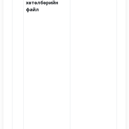
хөтөлбөрийн
файл