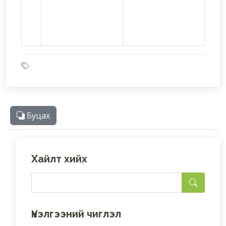
Буцах
Хайлт хийх
Үнэлгээний чиглэл