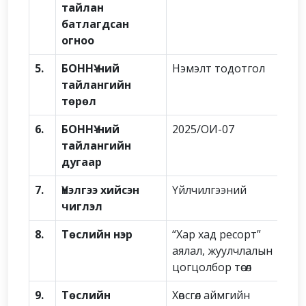
тайлан
батлагдсан
огноо
5.
БОННҮ-ний
Нэмэлт тодотгол
тайлангийн
төрөл
6.
БОННҮ-ний
2025/ОИ-07
тайлангийн
дугаар
7.
Үнэлгээ хийсэн
Үйлчилгээний
чиглэл
8.
Төслийн нэр
“Хар хад ресорт”
аялал, жуулчлалын
цогцолбор төсөл
9.
Төслийн
Хөвсгөл аймгийн