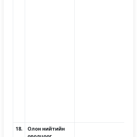
18.
Олон нийтийн
оролцоог