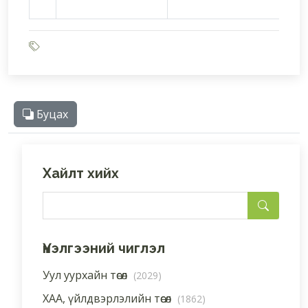
Буцах
Хайлт хийх
Үнэлгээний чиглэл
Уул уурхайн төсөл
(2029)
ХАА, үйлдвэрлэлийн төсөл
(1862)