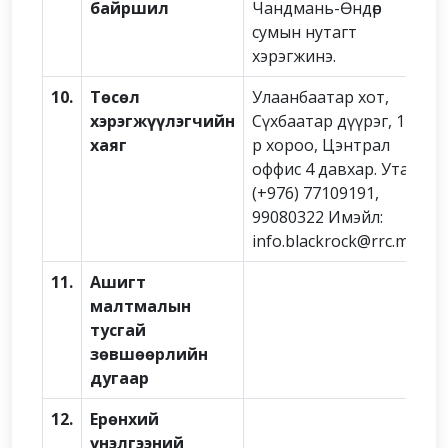
байршил
Чандмань-Өндөр
сумын нутагт
хэрэгжинэ.
10.
Төсөл
Улаанбаатар хот,
хэрэгжүүлэгчийн
Сүхбаатар дүүрэг, 1-
хаяг
р хороо, Цэнтрал
оффис 4 давхар. Утас:
(+976) 77109191,
99080322 Имэйл:
info.blackrock@rrc.mn
11.
Ашигт
малтмалын
тусгай
зөвшөөрлийн
дугаар
12.
Ерөнхий
үнэлгээний