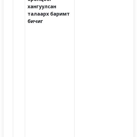
хангуулсан
талаарх баримт
бичиг