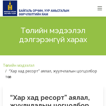
Төслийн мэдээлэл
дэлгэрэнгүй харах
Төслийн мэдээлэл
“Хар хад ресорт” аялал, жуулчлалын цогцолбор
төсөл
“Хар хад ресорт” аялал,
жуулчлалын цогцолбор