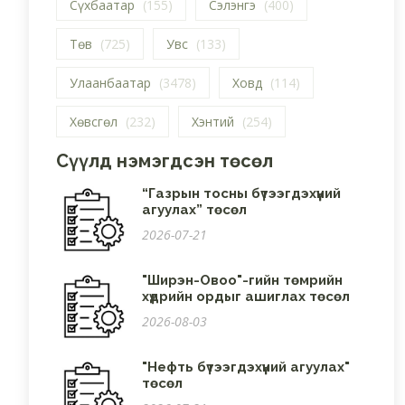
Сүхбаатар
(155)
Сэлэнгэ
(400)
Төв
(725)
Увс
(133)
Улаанбаатар
(3478)
Ховд
(114)
Хөвсгөл
(232)
Хэнтий
(254)
Сүүлд нэмэгдсэн төсөл
“Газрын тосны бүтээгдэхүүний
агуулах” төсөл
2026-07-21
"Ширэн-Овоо"-гийн төмрийн
хүдрийн ордыг ашиглах төсөл
2026-08-03
"Нефть бүтээгдэхүүний агуулах"
төсөл