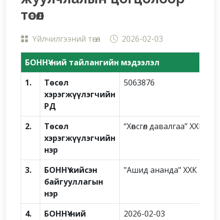
төсөл
Үйлчилгээний төсөл
2026-02-03
БОННҮ-ний тайлангийн мэдээлэл
1.
Төсөл
5063876
хэрэгжүүлэгчийн
РД
2.
Төсөл
“Хөвсгөл давалгаа” ХХК
хэрэгжүүлэгчийн
нэр
3.
БОННҮ хийсэн
"Ашид ананда" ХХК
байгууллагын
нэр
4.
БОННҮ-ний
2026-02-03