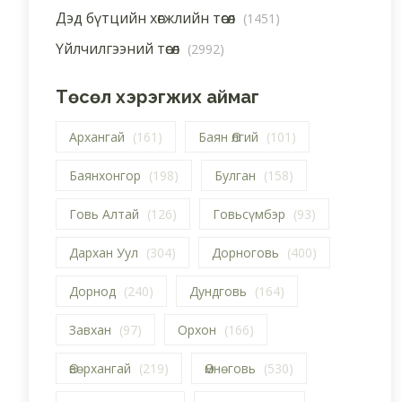
Дэд бүтцийн хөгжлийн төсөл
(1451)
Үйлчилгээний төсөл
(2992)
Төсөл хэрэгжих аймаг
Архангай
(161)
Баян Өлгий
(101)
Баянхонгор
(198)
Булган
(158)
Говь Алтай
(126)
Говьсүмбэр
(93)
Дархан Уул
(304)
Дорноговь
(400)
Дорнод
(240)
Дундговь
(164)
Завхан
(97)
Орхон
(166)
Өвөрхангай
(219)
Өмнөговь
(530)