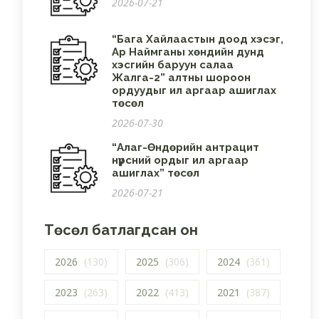
2026-07-21
“Бага Хайлаастын доод хэсэг,
Ар Наймганы хөндийн дунд
хэсгийн баруун салаа
Жалга-2” алтны шороон
ордуудыг ил аргаар ашиглах
төсөл
2026-07-30
“Алаг-Өндөрийн антрацит
нүүрсний ордыг ил аргаар
ашиглах” төсөл
2026-07-21
Төсөл батлагдсан он
2026
(130)
2025
(306)
2024
(361)
2023
(263)
2022
(413)
2021
(387)