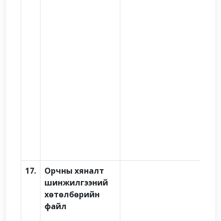
17.
Орчны хяналт
шинжилгээний
хөтөлбөрийн
файл