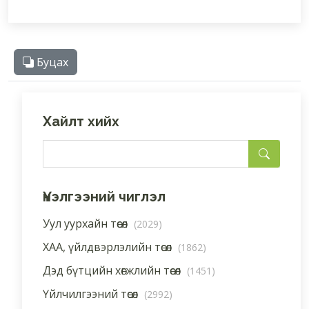
Буцах
Хайлт хийх
Үнэлгээний чиглэл
Уул уурхайн төсөл
(2029)
ХАА, үйлдвэрлэлийн төсөл
(1862)
Дэд бүтцийн хөгжлийн төсөл
(1451)
Үйлчилгээний төсөл
(2992)