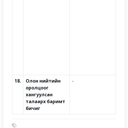
18.
Олон нийтийн
-
оролцоог
хангуулсан
талаарх баримт
бичиг