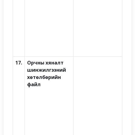
17.
Орчны хяналт
шинжилгээний
хөтөлбөрийн
файл