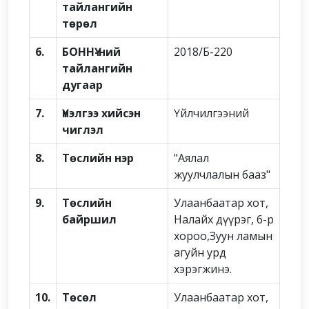
тайлангийн
төрөл
6.
БОННҮ-ний
2018/Б-220
тайлангийн
дугаар
7.
Үнэлгээ хийсэн
Үйлчилгээний
чиглэл
8.
Төслийн нэр
"Аялал
жуулчлалын бааз"
9.
Төслийн
Улаанбаатар хот,
байршил
Налайх дүүрэг, 6-р
хороо,Зуун ламын
агуйн урд
хэрэгжинэ.
10.
Төсөл
Улаанбаатар хот,