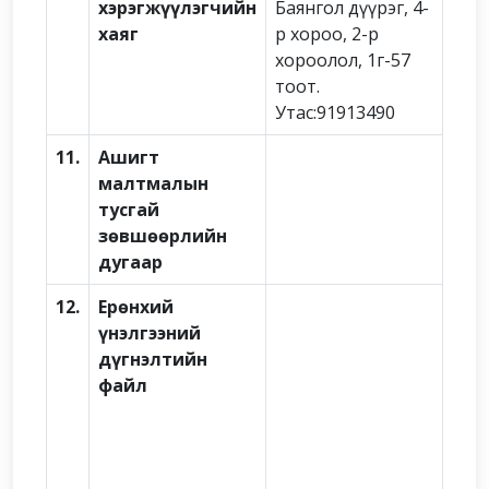
хэрэгжүүлэгчийн
Баянгол дүүрэг, 4-
хаяг
р хороо, 2-р
хороолол, 1г-57
тоот.
Утас:91913490
11.
Ашигт
малтмалын
тусгай
зөвшөөрлийн
дугаар
12.
Ерөнхий
үнэлгээний
дүгнэлтийн
файл