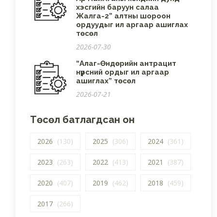
хэсгийн баруун салаа
Жалга-2” алтны шороон
ордуудыг ил аргаар ашиглах
төсөл
2026-07-30
“Алаг-Өндөрийн антрацит
нүүрсний ордыг ил аргаар
ашиглах” төсөл
2026-07-21
Төсөл батлагдсан он
2026
(130)
2025
(306)
2024
(361)
2023
(263)
2022
(413)
2021
(387)
2020
(407)
2019
(462)
2018
(459)
2017
(266)