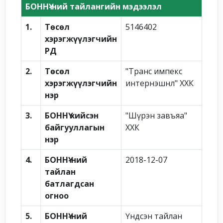
БОННҮ-ний тайлангийн мэдээлэл
1.
Төсөл
5146402
хэрэгжүүлэгчийн
РД
2.
Төсөл
"Транс импекс
хэрэгжүүлэгчийн
интернэшнл" ХХК
нэр
3.
БОННҮ хийсэн
"Шүрэн завъяа"
байгууллагын
ХХК
нэр
4.
БОННҮ-ний
2018-12-07
тайлан
батлагдсан
огноо
5.
БОННҮ-ний
Үндсэн тайлан