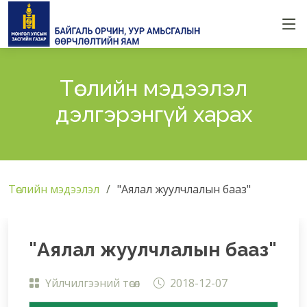
Төслийн мэдээлэл
дэлгэрэнгүй харах
Төслийн мэдээлэл
"Аялал жуулчлалын бааз"
"Аялал жуулчлалын бааз"
Үйлчилгээний төсөл
2018-12-07