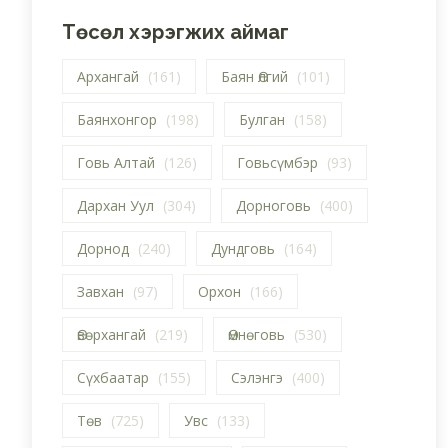
Төсөл хэрэгжих аймаг
Архангай
(161)
Баян Өлгий
(101)
Баянхонгор
(198)
Булган
(158)
Говь Алтай
(126)
Говьсүмбэр
(93)
Дархан Уул
(304)
Дорноговь
(400)
Дорнод
(240)
Дундговь
(164)
Завхан
(97)
Орхон
(166)
Өвөрхангай
(219)
Өмнөговь
(530)
Сүхбаатар
(155)
Сэлэнгэ
(400)
Төв
(725)
Увс
(133)