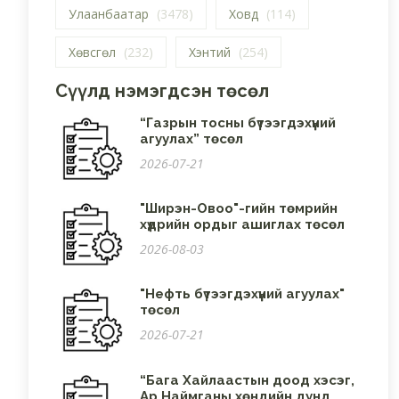
Улаанбаатар
(3478)
Ховд
(114)
Хөвсгөл
(232)
Хэнтий
(254)
Сүүлд нэмэгдсэн төсөл
“Газрын тосны бүтээгдэхүүний
агуулах” төсөл
2026-07-21
"Ширэн-Овоо"-гийн төмрийн
хүдрийн ордыг ашиглах төсөл
2026-08-03
"Нефть бүтээгдэхүүний агуулах"
төсөл
2026-07-21
“Бага Хайлаастын доод хэсэг,
Ар Наймганы хөндийн дунд