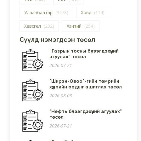
Улаанбаатар
(3478)
Ховд
(114)
Хөвсгөл
(232)
Хэнтий
(254)
Сүүлд нэмэгдсэн төсөл
“Газрын тосны бүтээгдэхүүний
агуулах” төсөл
2026-07-21
"Ширэн-Овоо"-гийн төмрийн
хүдрийн ордыг ашиглах төсөл
2026-08-03
"Нефть бүтээгдэхүүний агуулах"
төсөл
2026-07-21