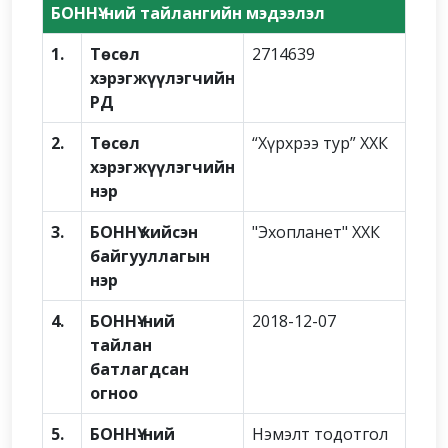
БОННҮ-ний тайлангийн мэдээлэл
1.
Төсөл
2714639
хэрэгжүүлэгчийн
РД
2.
Төсөл
“Хүрхрээ тур” ХХК
хэрэгжүүлэгчийн
нэр
3.
БОННҮ хийсэн
"Эхопланет" ХХК
байгууллагын
нэр
4.
БОННҮ-ний
2018-12-07
тайлан
батлагдсан
огноо
5.
БОННҮ-ний
Нэмэлт тодотгол