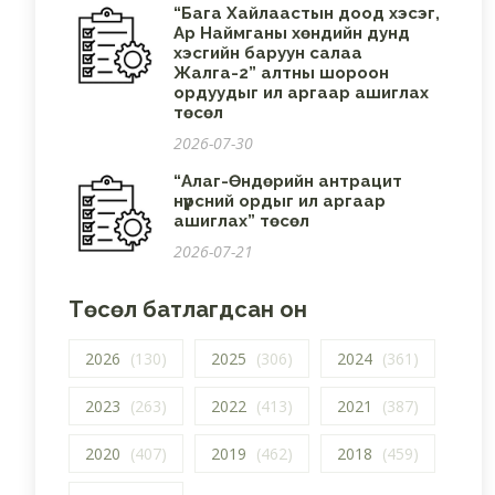
“Бага Хайлаастын доод хэсэг,
Ар Наймганы хөндийн дунд
хэсгийн баруун салаа
Жалга-2” алтны шороон
ордуудыг ил аргаар ашиглах
төсөл
2026-07-30
“Алаг-Өндөрийн антрацит
нүүрсний ордыг ил аргаар
ашиглах” төсөл
2026-07-21
Төсөл батлагдсан он
2026
(130)
2025
(306)
2024
(361)
2023
(263)
2022
(413)
2021
(387)
2020
(407)
2019
(462)
2018
(459)