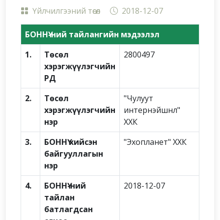
Үйлчилгээний төсөл
2018-12-07
БОННҮ-ний тайлангийн мэдээлэл
1.
Төсөл
2800497
хэрэгжүүлэгчийн
РД
2.
Төсөл
"Чулуут
хэрэгжүүлэгчийн
интернэйшнл"
нэр
ХХК
3.
БОННҮ хийсэн
"Эхопланет" ХХК
байгууллагын
нэр
4.
БОННҮ-ний
2018-12-07
тайлан
батлагдсан