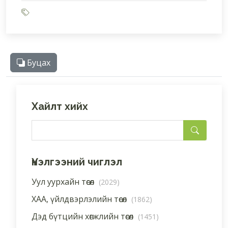
Буцах
Хайлт хийх
Үнэлгээний чиглэл
Уул уурхайн төсөл
(2029)
ХАА, үйлдвэрлэлийн төсөл
(1862)
Дэд бүтцийн хөгжлийн төсөл
(1451)