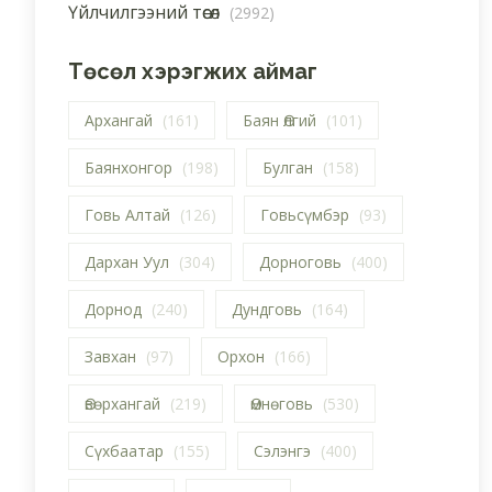
Үйлчилгээний төсөл
(2992)
Төсөл хэрэгжих аймаг
Архангай
(161)
Баян Өлгий
(101)
Баянхонгор
(198)
Булган
(158)
Говь Алтай
(126)
Говьсүмбэр
(93)
Дархан Уул
(304)
Дорноговь
(400)
Дорнод
(240)
Дундговь
(164)
Завхан
(97)
Орхон
(166)
Өвөрхангай
(219)
Өмнөговь
(530)
Сүхбаатар
(155)
Сэлэнгэ
(400)