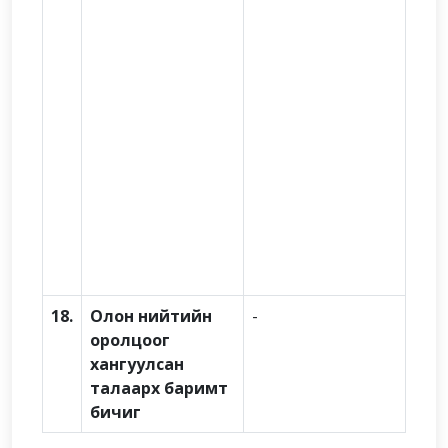
18.
Олон нийтийн
-
оролцоог
хангуулсан
талаарх баримт
бичиг