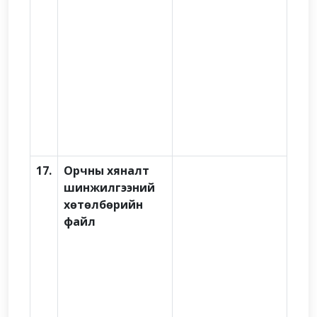
17.
Орчны хяналт
шинжилгээний
хөтөлбөрийн
файл