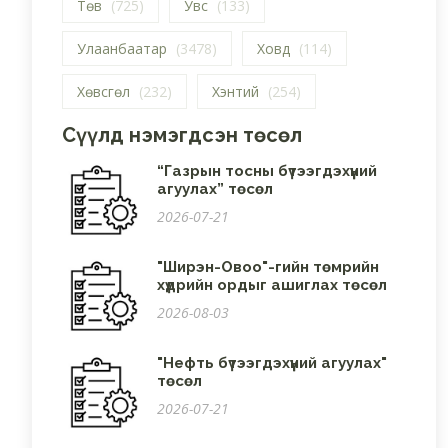
Төв
(725)
Увс
(133)
Улаанбаатар
(3478)
Ховд
(114)
Хөвсгөл
(232)
Хэнтий
(254)
Сүүлд нэмэгдсэн төсөл
“Газрын тосны бүтээгдэхүүний
агуулах” төсөл
2026-07-21
"Ширэн-Овоо"-гийн төмрийн
хүдрийн ордыг ашиглах төсөл
2026-08-03
"Нефть бүтээгдэхүүний агуулах"
төсөл
2026-07-21