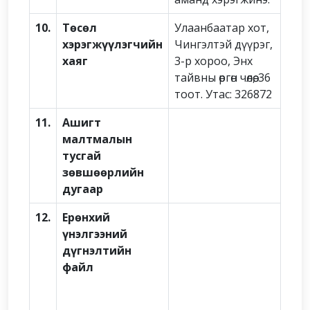
10.
Төсөл
Улаанбаатар хот,
хэрэгжүүлэгчийн
Чингэлтэй дүүрэг,
хаяг
3-р хороо, Энх
тайвны өргөн чөлөө, 36
тоот. Утас: 326872
11.
Ашигт
малтмалын
тусгай
зөвшөөрлийн
дугаар
12.
Ерөнхий
үнэлгээний
дүгнэлтийн
файл