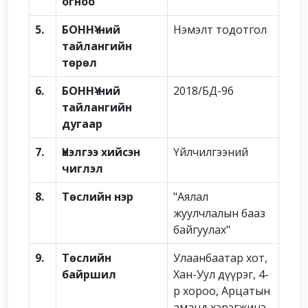
огноо
5.
БОННҮ-ний
Нэмэлт тодотгол
тайлангийн
төрөл
6.
БОННҮ-ний
2018/БД-96
тайлангийн
дугаар
7.
Үнэлгээ хийсэн
Үйлчилгээний
чиглэл
8.
Төслийн нэр
"Аялал
жуулчлалын бааз
байгуулах"
9.
Төслийн
Улаанбаатар хот,
байршил
Хан-Уул дүүрэг, 4-
р хороо, Арцатын
аманд хэрэгжинэ.