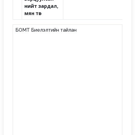
нийт зардал,
мян төг
БОМТ Биелэлтийн тайлан