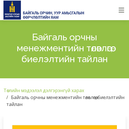
Байгаль орчны
менежментийн төлөвлөгөө,
биелэлтийн тайлан
Төслийн мэдээлэл дэлгэрэнгүй харах
Байгаль орчны менежментийн төлөвлөгөө, биелэлтийн
тайлан