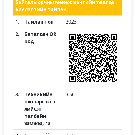
Байгаль орчны менежментийн төлөвлөгөө,
биелэлтийн тайлан
1.
Тайлант он
2023
2.
Баталсан OR
код
3.
Техникийн
3.56
нөхөн сэргээлт
хийсэн
талбайн
хэмжээ, га