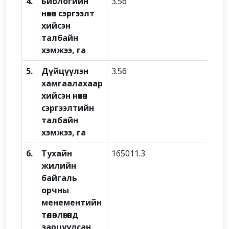
4.
Биологийн
3.56
нөхөн сэргээлт
хийсэн
талбайн
хэмжээ, га
5.
Дүйцүүлэн
3.56
хамгаалахаар
хийсэн нөхөн
сэргээлтийн
талбайн
хэмжээ, га
6.
Тухайн
165011.3
жилийн
байгаль
орчны
менементийн
төлөвлөгөөнд
зарцуулсан