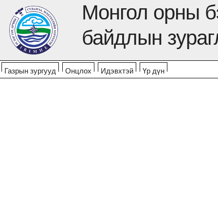
Монгол орны б
байдлын зураг
Газрын зургууд
Онцлох
Идэвхтэй
Үр дүн